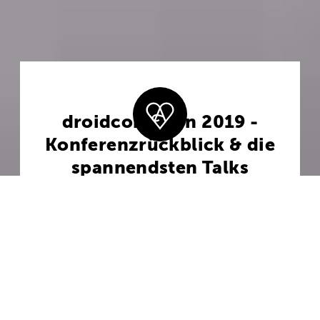
droidcon Turin 2019 -
Konferenzrückblick & die
spannendsten Talks
15. April 2019 - von Yannick Pulver
6 Min. Lesezeit
Mit Konferenzen in über 23 Städten
droidcon
weltweit, verbindet die
die