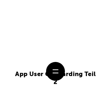
App User Onboarding Teil
2
4. März 2016 - von Alain Stulz