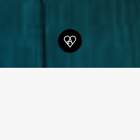
Définitions des termes techniques
Voici les principaux termes
utilisés en lien avec le
développement de produits