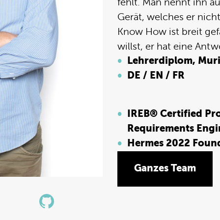
fehlt. Man nennt ihn au
Gerät, welches er nich
Know How ist breit gef
willst, er hat eine Antw
Lehrerdiplom, Muri
DE / EN / FR
IREB® Certified Pro
Requirements Engi
Hermes 2022 Foun
Ganzes Team