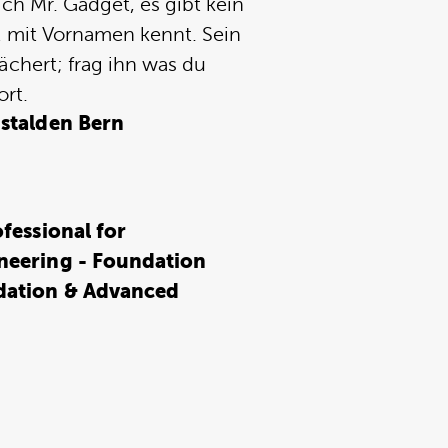
ch Mr. Gadget, es gibt kein
t mit Vornamen kennt. Sein
ächert; frag ihn was du
ort.
stalden Bern
fessional for
neering - Foundation
dation & Advanced