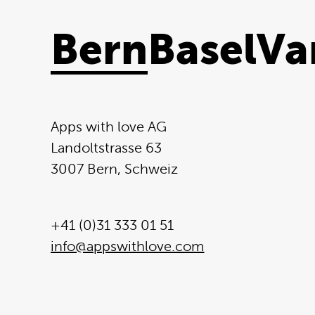
Bern
Basel
Va
Apps with love AG
Landoltstrasse 63
3007 Bern, Schweiz
+41 (0)31 333 01 51
info@appswithlove.com