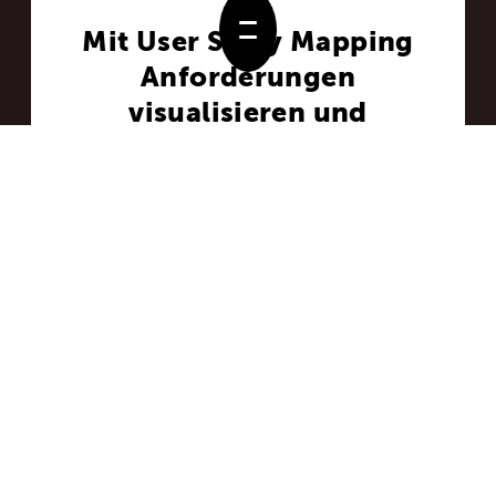
Mit User Story Mapping
Anforderungen
visualisieren und
gemeinsames Verständnis
schaffen
23. November 2020 - von Barbara
Sollmann
6 Min. Lesezeit
Eine gute Geschichte beginnt mit “Es war